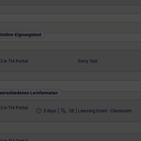
 Online-Eignungstest
 in TIA Portal
Entry Test
n verschiedenen Lernformaten
 in TIA Portal
access_time
translate
5 days
DE
Learning Event - Classroom