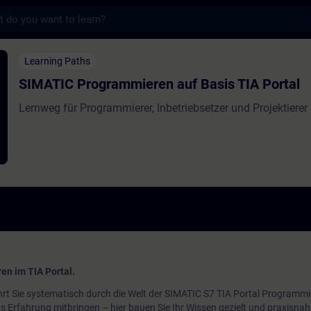
s
grammieren auf Basis TIA Portal - Trainin
Learning Paths
SIMATIC Programmieren auf Basis TIA Portal
Lernweg für Programmierer, Inbetriebsetzer und Projektierer
en im TIA Portal.
t Sie systematisch durch die Welt der SIMATIC S7 TIA Portal Programmi
ts Erfahrung mitbringen – hier bauen Sie Ihr Wissen gezielt und praxisnah