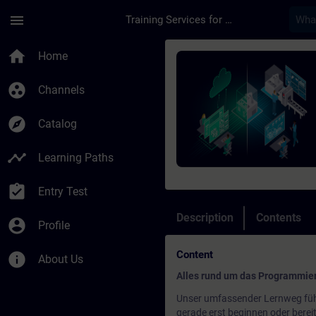
Skip To Main Content
Page Loaded
menu
Training Services for Digital Industries
Course - SIMATIC Pro
home
Home
group_work
Channels
explore
Catalog
timeline
Learning Paths
assignment_turned_in
Entry Test
Description
Contents
account_circle
Profile
Content
info
About Us
Alles rund um das Programmier
Unser umfassender Lernweg führ
gerade erst beginnen oder berei