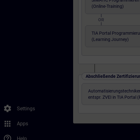
SIMATIC Programmieren 3
(Online-Training)
OR
TIA Portal Programmieru
(Learning Journey)
Abschließende Zertifizieru
Automatisierungstechniker
entspr. ZVEI in TIA Portal 
settings
Settings
apps
Apps
help_outline
Help