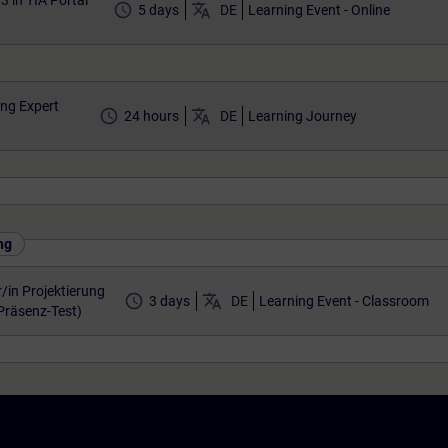
 in TIA Portal
access_time
translate
5 days
DE
Learning Event - Online
ng Expert
access_time
translate
24 hours
DE
Learning Journey
ng
/in Projektierung
access_time
translate
3 days
DE
Learning Event - Classroom
(Präsenz-Test)