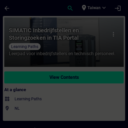
Skip To Main Content
Page Loaded
place
expand_more
arrow_back
search
login
Taiwan
Course - SIMATIC Inbedrijfstellen en Stori
SIMATIC Inbedrijfstellen en
more_vert
Storingzoeken in TIA Portal
Learning Paths
Leerpad voor inbedrijfstellers en technisch personeel.
View Contents
At a glance
widgets
Learning Paths
where_to_vote
NL