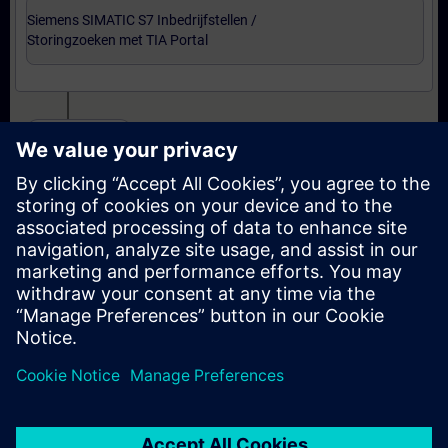
Siemens SIMATIC S7 Inbedrijfstellen /
Storingzoeken met TIA Portal
Certificering
Voorbereiding-oefenexamen Service Technician
met TIA Portal
Examen Siemens Certified Service Technician met
TIA Portal