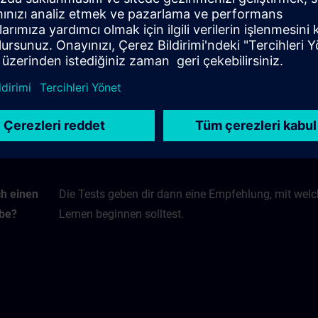
es
Nein, der Eingangstest ist ausschließlich für dein 
hert und
Bestehen oder nicht Bestehen des Tests ergibt ledig
ar?
eines Lernweges starten solltest.
ch einen
Die Tests geben dir dann eine Empfehlung, mit wel
abe?
Lernen beginnen solltest.