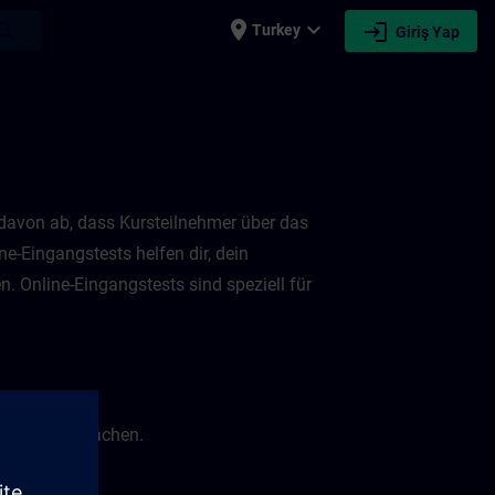
place
expand_more
login
earch
Turkey
Giriş Yap
 davon ab, dass Kursteilnehmer über das
e-Eingangstests helfen dir, dein
. Online-Eingangstests sind speziell für
ingangstest machen.