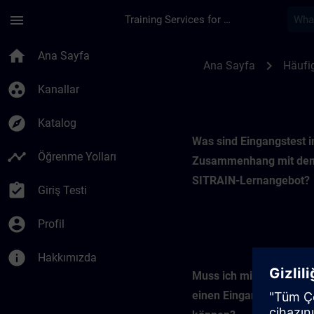
Ana İçeriğe Atla
Sayfa Yüklendi
menu
Training Services for Digital Industries
Verwendung von Ein
home
Ana Sayfa
chevron_right
Ana Sayfa
Häufig
group_work
Kanallar
explore
Katalog
Was sind Eingangstest 
timeline
Öğrenme Yolları
Zusammenhang mit de
SITRAIN-Lernangebot?
assignment_turned_in
Giriş Testi
account_circle
Profil
info
Hakkımızda
Muss ich mich registrie
einen Eingangstest abl