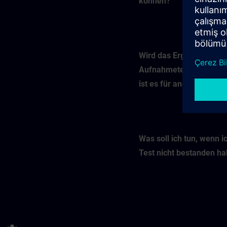
können?
Wird das Ergebnis mein
Aufnahmetests gespeic
ist es für andere sichtb
Was soll ich tun, wenn i
Test nicht bestanden h