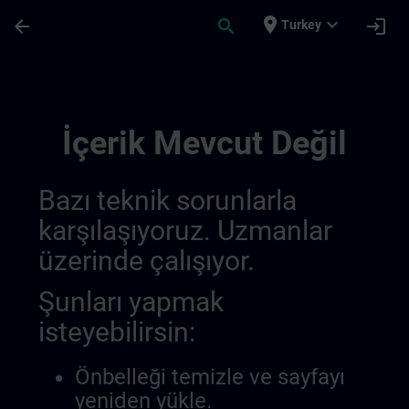
Ana İçeriğe Atla
Sayfa Yüklendi
place
expand_more
arrow_back
search
login
Turkey
Training Services | SITRAIN
İçerik Mevcut Değil
Bazı teknik sorunlarla
karşılaşıyoruz. Uzmanlar
üzerinde çalışıyor.
Şunları yapmak
isteyebilirsin:
Önbelleği temizle ve sayfayı
yeniden yükle.