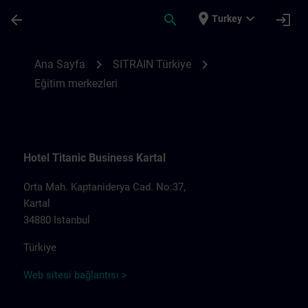
Ana İçeriğe Atla
Sayfa Yüklendi
place
expand_more
arrow_back
search
login
Turkey
SITRAIN Türkiye eğitim merkezleri | SITR
chevron_right
chevron_right
Ana Sayfa
SITRAIN Türkiye
Eğitim merkezleri
Hotel Titanic Business Kartal
Orta Mah. Kaptaniderya Cad. No:37,
Kartal
34880 Istanbul
Türkiye
Web sitesi bağlantısı >