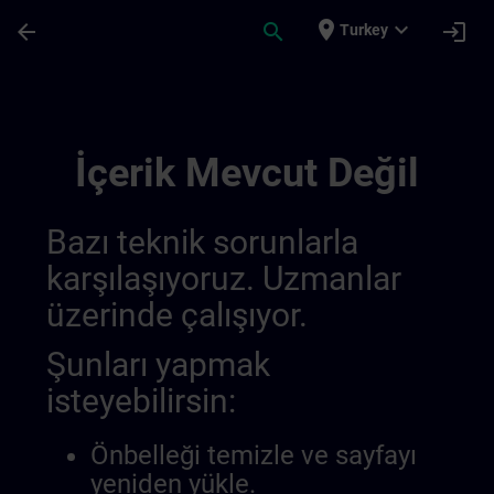
Ana İçeriğe Atla
Sayfa Yüklendi
place
expand_more
arrow_back
search
login
Turkey
The Perfect Combination For A Sustainab
İçerik Mevcut Değil
Bazı teknik sorunlarla
karşılaşıyoruz. Uzmanlar
üzerinde çalışıyor.
Şunları yapmak
isteyebilirsin:
Önbelleği temizle ve sayfayı
yeniden yükle.