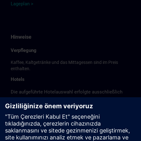
Lageplan >
Hinweise
Verpflegung
Kaffee, Kaltgetränke und das Mittagessen sind im Preis
enthalten.
Hotels
Die aufgeführte Hotelauswahl erfolgte ausschließlich
anhand der Nähe der Hotels zum Kursort bzw. anhand
der günstigen Verkehrsanbindung zum
Veranstaltungsort.
Es handelt sich hierbei nicht um Siemens-
Vertragshotels, daher können wir für die Qualität der
Hotels keine Gewähr übernehmen.