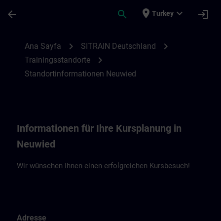
Ana İçeriğe Atla
Sayfa Yüklendi
place
expand_more
arrow_back
search
login
Turkey
Standortinformationen Neuwied | SITRAI
chevron_right
chevron_right
Ana Sayfa
SITRAIN Deutschland
chevron_right
Trainingsstandorte
Standortinformationen Neuwied
Informationen für Ihre Kursplanung in
Neuwied
Wir wünschen Ihnen einen erfolgreichen Kursbesuch!
Adresse