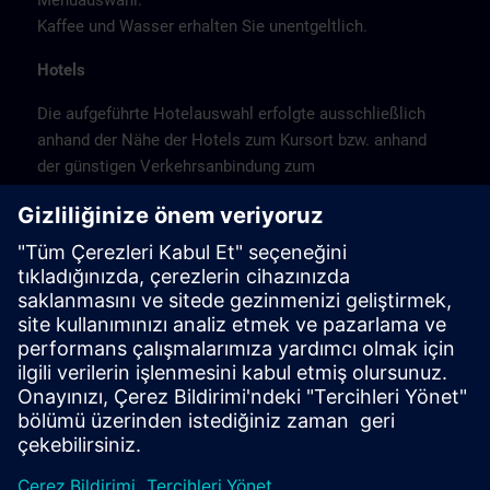
Menüauswahl.
Kaffee und Wasser erhalten Sie unentgeltlich.
Hotels
Die aufgeführte Hotelauswahl erfolgte ausschließlich
anhand der Nähe der Hotels zum Kursort bzw. anhand
der günstigen Verkehrsanbindung zum
Veranstaltungsort.
Es handelt sich hierbei nicht um Siemens-
Vertragshotels, daher können wir für die Qualität der
Hotels keine Gewähr übernehmen.
Bitte beachten Sie, dass München Messestadt ist.
Buchen Sie daher frühzeitig.
Stornierung
Bitte stornieren Sie schriftlich.