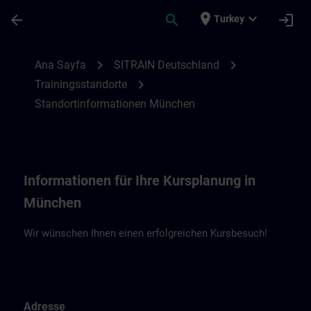
Ana İçeriğe Atla
Sayfa Yüklendi
place
expand_more
arrow_back
search
login
Turkey
Standortinformationen München | SITRAI
chevron_right
chevron_right
Ana Sayfa
SITRAIN Deutschland
chevron_right
Trainingsstandorte
Standortinformationen München
Informationen für Ihre Kursplanung in
München
Wir wünschen Ihnen einen erfolgreichen Kursbesuch!
Adresse