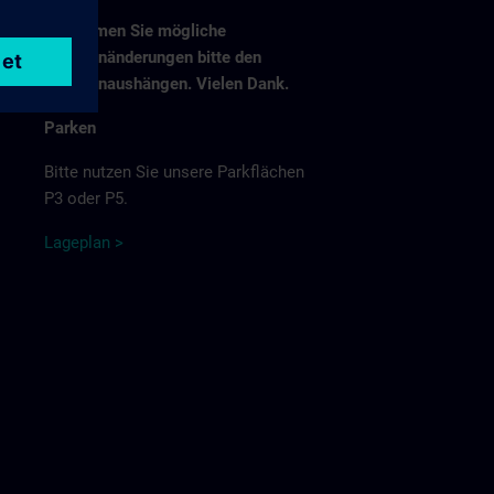
Entnehmen Sie mögliche
Fahrplanänderungen bitte den
Fahrplanaushängen. Vielen Dank.
Parken
Bitte nutzen Sie unsere Parkflächen
P3 oder P5.
Lage
p
la
n
>