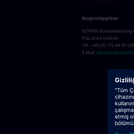
Ansprechpartner
SITRAIN Kundenberatung 
Frau Erika Höllich
Tel.: +49 (0) 172 44 59 62
E-Mail:
pa-training.indus