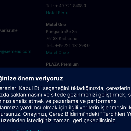
Tel.: + 49 721 8408-0
Hotel Rio >
Motel One
Karlsruhe
Kriegsstraße 25
76133 Karlsruhe
8
Tel.: +49 721 181298-0
try@siemens.com
Motel One >
PLAZA Premium
Siemensallee 86
76187 Karlsruhe
Tel.: + 49 721 9660405-0
Plaza Hotels >
Schlosshotel
Bahnhofpl. 2
76137 Karlsruhe
Tel.: + 49 721 3832-0