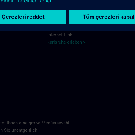
Schlosshotel >
Weitere Informationen über Hotels und
Hotelreservierungen erhalten Sie über den
Internet Link:
karlsruhe-erleben >
.
tet Ihnen eine große Menüauswahl.
n Sie unentgeltlich.