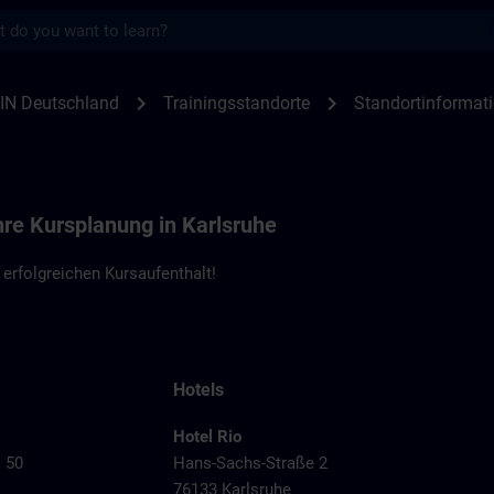
s
en Karlsruhe | SITRAIN
chevron_right
chevron_right
IN Deutschland
Trainingsstandorte
Standortinformat
hre Kursplanung in Karlsruhe
erfolgreichen Kursaufenthalt!
Hotels
Hotel Rio
. 50
Hans-Sachs-Straße 2
76133 Karlsruhe