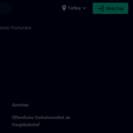
place
expand_more
login
earch
Turkey
Giriş Yap
ionen Karlsruhe
Anreise
Öffentliche Verkehrsmittel ab
Hauptbahnhof