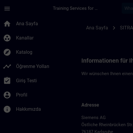
Ana İçeriğe Atla
Sayfa Yüklendi
menu
Training Services for Digital Industries
Standortinformation
home
Ana Sayfa
chevron_right
Ana Sayfa
SITRA
group_work
Kanallar
explore
Katalog
Informationen für I
timeline
Öğrenme Yolları
Wir wünschen Ihnen einen 
assignment_turned_in
Giriş Testi
account_circle
Profil
Adresse
info
Hakkımızda
Siemens AG
Östliche Rheinbrücken Str
76187 Karlsruhe