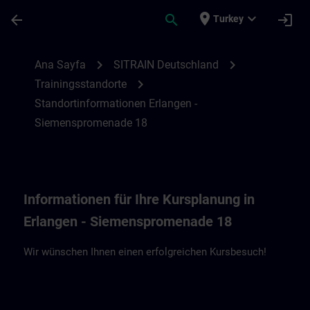
Ana İçeriğe Atla
Sayfa Yüklendi
place
expand_more
arrow_back
search
login
Turkey
Standortinformationen Erlangen - Sieme
chevron_right
chevron_right
Ana Sayfa
SITRAIN Deutschland
chevron_right
Trainingsstandorte
Standortinformationen Erlangen -
Siemenspromenade 18
Informationen für Ihre Kursplanung in
Erlangen - Siemenspromenade 18
Wir wünschen Ihnen einen erfolgreichen Kursbesuch!