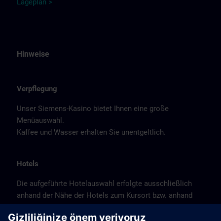
L
a
ge
plan
>
Hinweise
Verpflegung
Unser Siemens-Kasino bietet Ihnen eine große
Menüauswahl.
Kaffee und Wasser erhalten Sie unentgeltlich.
Hotels
Die aufgeführte Hotelauswahl erfolgte ausschließlich
anhand der Nähe der Hotels zum Kursort bzw. anhand
der günstigen Verkehrsanbindung zum
Veranstaltungsort.