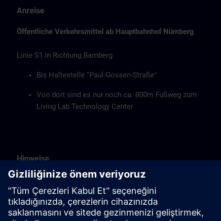
Anreise
Öffentliche Verkehrsmittel ab Hauptbahnhof Nürnberg
Linie S1 in Richtung Bamberg
Bis Haltestelle "Paul-Gossen-Straße"
Von dort sind es nur noch ca. 800m Fußweg zum
Living Lab Technology Center
Hinweise
Verpflegung
Essen, Kaffee und Wasser erhalten Sie unentgeltlich.