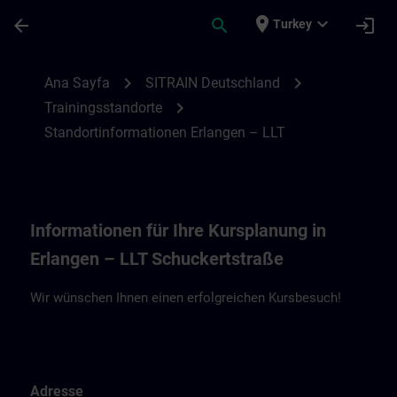
Ana İçeriğe Atla
Sayfa Yüklendi
place
expand_more
arrow_back
search
login
Turkey
Standortinformationen Erlangen – Living 
chevron_right
chevron_right
Ana Sayfa
SITRAIN Deutschland
chevron_right
Trainingsstandorte
Standortinformationen Erlangen – LLT
Informationen für Ihre Kursplanung in
Erlangen – LLT Schuckertstraße
Wir wünschen Ihnen einen erfolgreichen Kursbesuch!
Adresse