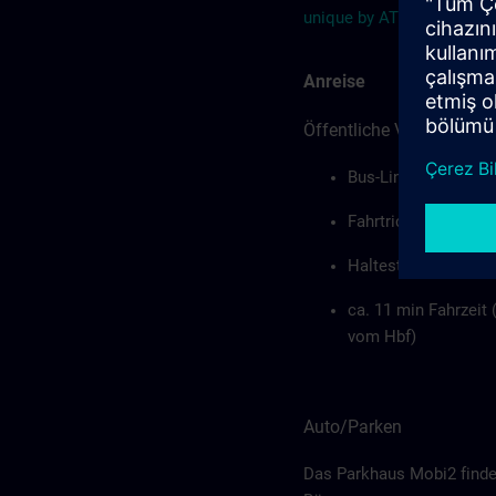
unique by ATLANTIC Hote
Anreise
Öffentliche Verkehrsmit
Bus-Linie 63
Fahrtrichtung GVZ
Haltestelle "Wartur
ca. 11 min Fahrzeit
vom Hbf)
Auto/Parken
Das Parkhaus Mobi2 finden