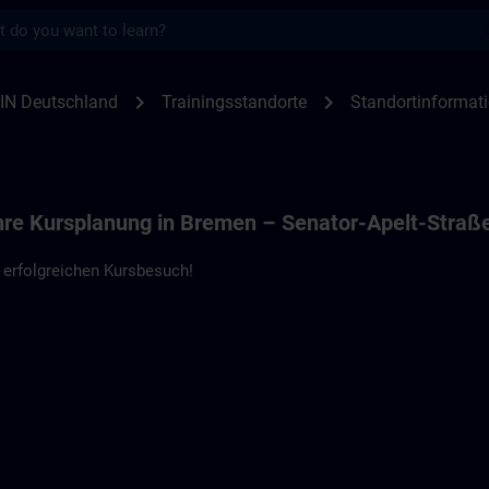
s
nen Bremen – SPE | SITRAIN
chevron_right
chevron_right
IN Deutschland
Trainingsstandorte
Standortinformat
Ihre Kursplanung in Bremen – Senator-Apelt-Straß
 erfolgreichen Kursbesuch!