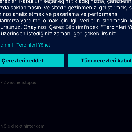
ls >
tel ab Hauptbahnhof
mer Heerstraße"
 (7 Zwischenstopps
 Sie direkt hinter dem