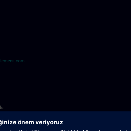
siemens.com
ls
0 A
890