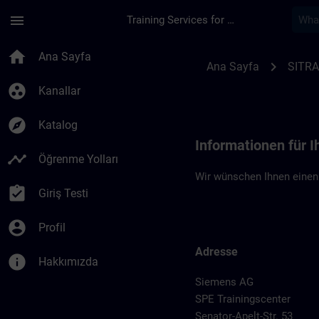
Ana İçeriğe Atla
Sayfa Yüklendi
menu
Training Services for Digital Industries
Standortinformatio
home
Ana Sayfa
chevron_right
Ana Sayfa
SITRA
group_work
Kanallar
explore
Katalog
Informationen für 
timeline
Öğrenme Yolları
Wir wünschen Ihnen einen
assignment_turned_in
Giriş Testi
account_circle
Profil
Adresse
info
Hakkımızda
Siemens AG
SPE Trainingscenter
Senator-Apelt-Str. 53