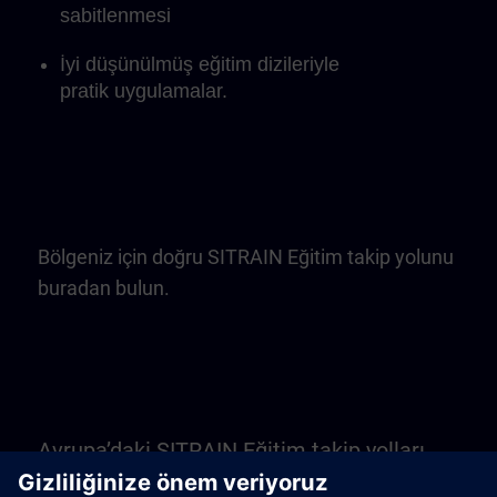
sabitlenmesi
İyi düşünülmüş eğitim dizileriyle
pratik uygulamalar.
Bölgeniz için doğru SITRAIN Eğitim takip yolunu
buradan bulun.
Avrupa’daki SITRAIN Eğitim takip yolları