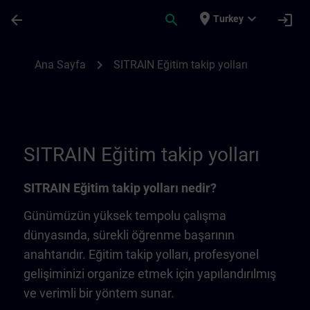
Ana İçeriğe Atla
Sayfa Yüklendi
place
expand_more
arrow_back
search
login
Turkey
SITRAIN Eğitim takip yolları | SITRAIN
chevron_right
Ana Sayfa
SITRAIN Eğitim takip yolları
SITRAIN Eğitim takip yolları
SITRAIN Eğitim takip yolları nedir?
Günümüzün yüksek tempolu çalışma
dünyasında, sürekli öğrenme başarının
anahtarıdır. Eğitim takip yolları, profesyonel
gelişiminizi organize etmek için yapılandırılmış
ve verimli bir yöntem sunar.