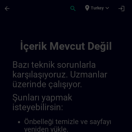
Ana İçeriğe Atla
Sayfa Yüklendi
place
expand_more
arrow_back
search
login
Turkey
Sitrain Learning Journey 0143534472768
İçerik Mevcut Değil
Bazı teknik sorunlarla
karşılaşıyoruz. Uzmanlar
üzerinde çalışıyor.
Şunları yapmak
isteyebilirsin:
Önbelleği temizle ve sayfayı
yeniden yükle.