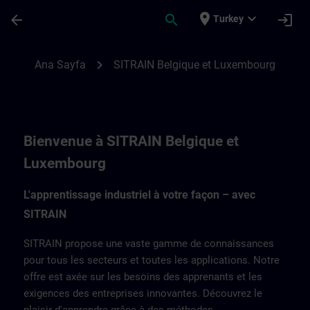
Ana İçeriğe Atla
Sayfa Yüklendi
place
expand_more
arrow_back
search
login
Turkey
SITRAIN en Belgique et Luxembourg | SI
chevron_right
Ana Sayfa
SITRAIN Belgique et Luxembourg
Bienvenue à SITRAIN Belgique et
Luxembourg
L'apprentissage industriel à votre façon – avec
SITRAIN
SITRAIN propose une vaste gamme de connaissances
pour tous les secteurs et toutes les applications. Notre
offre est axée sur les besoins des apprenants et les
exigences des entreprises innovantes. Découvrez le