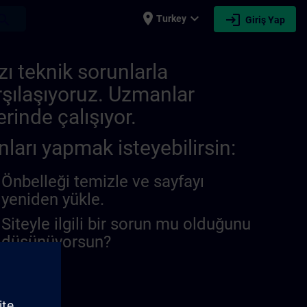
place
expand_more
login
earch
Turkey
Giriş Yap
zı teknik sorunlarla
rşılaşıyoruz. Uzmanlar
rinde çalışıyor.
nları yapmak isteyebilirsin:
Önbelleği temizle ve sayfayı
yeniden yükle.
Siteyle ilgili bir sorun mu olduğunu
düşünüyorsun?
unu bildir