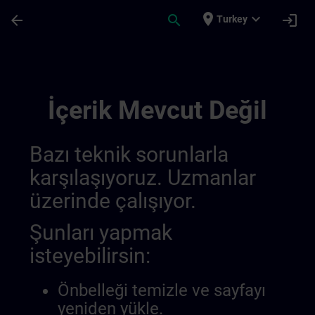
Ana İçeriğe Atla
Sayfa Yüklendi
place
expand_more
arrow_back
search
login
Turkey
Simatic Hmi Training Guide (test) | SITRA
İçerik Mevcut Değil
Bazı teknik sorunlarla
karşılaşıyoruz. Uzmanlar
üzerinde çalışıyor.
Şunları yapmak
isteyebilirsin:
Önbelleği temizle ve sayfayı
yeniden yükle.