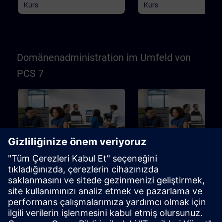
Kurs
Kurs
Domänenadministration im Umfeld von
PCS 7
40h
Einsatz eines Active
Einsatz eines Active
Directory (Domäne) im PCS
Directory (Domäne) im
7 / WinCC-Umfeld (Präsenz-
7 / WinCC-Umfeld (Onl
Training)
Training)