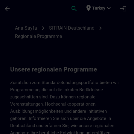
Ana İçeriğe Atla
Sayfa Yüklendi
place
expand_more
arrow_back
search
login
Turkey
Regionale Programme von SITRAIN Deuts
chevron_right
chevron_right
Ana Sayfa
SITRAIN Deutschland
Regionale Programme
Unsere regionalen Programme
Zusätzlich zum Standard-Schulungsportfolio bieten wir
Programme an, die auf die lokalen Bedürfnisse
zugeschnitten sind. Dazu können regionale
Veranstaltungen, Hochschulkooperationen,
Ausbildungsmöglichkeiten und andere Initiativen
gehören. Informieren Sie sich über die Angebote in
Deutschland und erfahren Sie, wie unsere regionalen
Angebote Ihre berufliche Entwicklung unterstützen