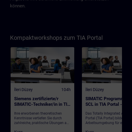
können.
Kompaktworkshops zum TIA Portal
İleri Düzey
104h
İleri Düzey
Siemens zertifizierte/r
SIMATIC Programmiere
SIMATIC-Techniker/in in TIA
SCL in TIA Portal -
Portal / kompakt (Präsenz-
KombiKurs SCL1+2
Ihre erworbenen theoretischen
Das Totally Integrated Autom
Test)
(Präsenz-Training)
Kenntnisse vertiefen Sie durch
Portal (TIA Portal) bildet die
zahlreiche, praktische Übungen an
Arbeitsumgebung für ein
einem SIMATIC Anlagenmodell, an
durchgängiges Engineering m
Kurs
Kurs