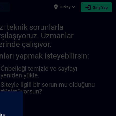
place
expand_more
login
earch
Turkey
Giriş Yap
zı teknik sorunlarla
rşılaşıyoruz. Uzmanlar
rinde çalışıyor.
nları yapmak isteyebilirsin:
Önbelleği temizle ve sayfayı
yeniden yükle.
Siteyle ilgili bir sorun mu olduğunu
düşünüyorsun?
unu bildir