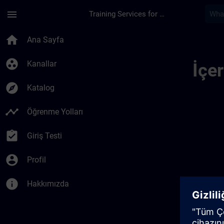
Ana İçeriğe Atla
Sayfa Yüklendi
menu
Training Services for Digital Industries
Regional Informatio
home
Ana Sayfa
group_work
Kanallar
İçe
explore
Katalog
timeline
Öğrenme Yolları
assignment_turned_in
Giriş Testi
account_circle
Profil
info
Hakkımızda