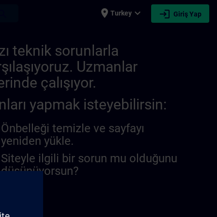
place
expand_more
login
earch
Turkey
Giriş Yap
zı teknik sorunlarla
rşılaşıyoruz. Uzmanlar
rinde çalışıyor.
nları yapmak isteyebilirsin:
Önbelleği temizle ve sayfayı
yeniden yükle.
Siteyle ilgili bir sorun mu olduğunu
düşünüyorsun?
unu bildir