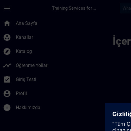
Ana İçeriğe Atla
Sayfa Yüklendi
menu
Training Services for Digital Industries
Public Channel 101 
home
Ana Sayfa
group_work
Kanallar
İçe
explore
Katalog
timeline
Öğrenme Yolları
assignment_turned_in
Giriş Testi
account_circle
Profil
info
Hakkımızda