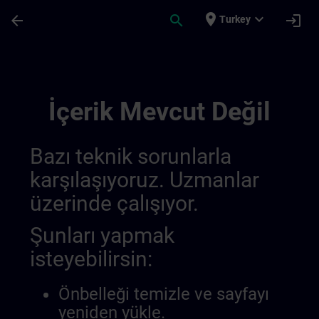
Ana İçeriğe Atla
Sayfa Yüklendi
place
expand_more
arrow_back
search
login
Turkey
Overview Of Sdlc Public 01445193559919
İçerik Mevcut Değil
Bazı teknik sorunlarla
karşılaşıyoruz. Uzmanlar
üzerinde çalışıyor.
Şunları yapmak
isteyebilirsin:
Önbelleği temizle ve sayfayı
yeniden yükle.