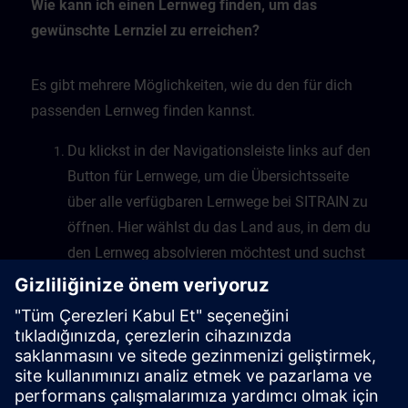
Wie kann ich einen Lernweg finden, um das
gewünschte Lernziel zu erreichen?
Es gibt mehrere Möglichkeiten, wie du den für dich
passenden Lernweg finden kannst.
Du klickst in der Navigationsleiste links auf den
Button für Lernwege, um die Übersichtsseite
über alle verfügbaren Lernwege bei SITRAIN zu
öffnen. Hier wählst du das Land aus, in dem du
den Lernweg absolvieren möchtest und suchst
dann nach verfügbaren Lernwegen, die nach
Themen sortiert sind.
Eine zweite Möglichkeit besteht darin, dass du
in der freien Suche dein Thema als Suchbegriff
eingibst, die Suche startest und die