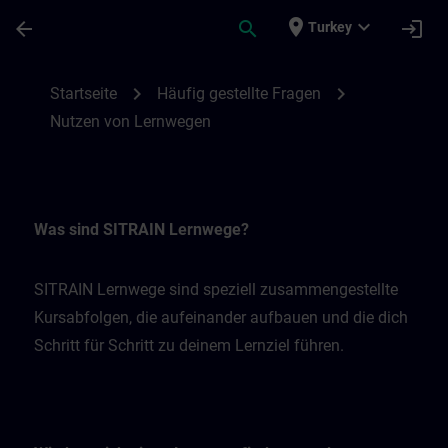
Ana İçeriğe Atla
Sayfa Yüklendi
place
expand_more
arrow_back
search
login
Turkey
Nutzen von Lernwegen | SITRAIN
chevron_right
chevron_right
Startseite
Häufig gestellte Fragen
Nutzen von Lernwegen
Was sind SITRAIN Lernwege?
SITRAIN Lernwege sind speziell zusammengestellte
Kursabfolgen, die aufeinander aufbauen und die dich
Schritt für Schritt zu deinem Lernziel führen.