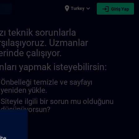
place
expand_more
login
earch
Turkey
Giriş Yap
zı teknik sorunlarla
rşılaşıyoruz. Uzmanlar
rinde çalışıyor.
nları yapmak isteyebilirsin:
Önbelleği temizle ve sayfayı
yeniden yükle.
Siteyle ilgili bir sorun mu olduğunu
düşünüyorsun?
unu bildir