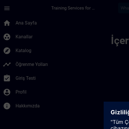
Ana İçeriğe Atla
Sayfa Yüklendi
menu
Training Services for Digital Industries
Mytraining 0143197
home
Ana Sayfa
group_work
Kanallar
İçe
explore
Katalog
timeline
Öğrenme Yolları
assignment_turned_in
Giriş Testi
account_circle
Profil
info
Hakkımızda