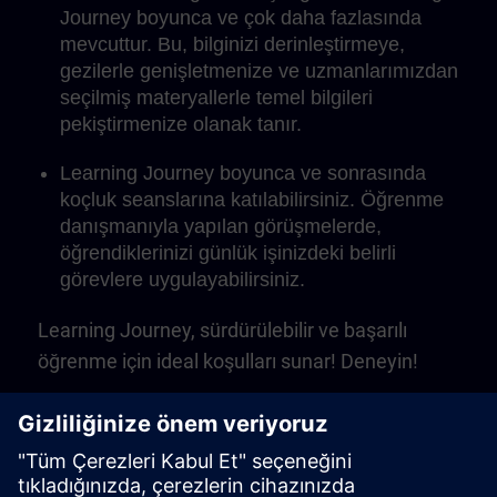
Journey boyunca ve çok daha fazlasında
mevcuttur. Bu, bilginizi derinleştirmeye,
gezilerle genişletmenize ve uzmanlarımızdan
seçilmiş materyallerle temel bilgileri
pekiştirmenize olanak tanır.
Learning Journey boyunca ve sonrasında
koçluk seanslarına katılabilirsiniz. Öğrenme
danışmanıyla yapılan görüşmelerde,
öğrendiklerinizi günlük işinizdeki belirli
görevlere uygulayabilirsiniz.
Learning Journey, sürdürülebilir ve başarılı
öğrenme için ideal koşulları sunar! Deneyin!