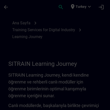
Ana İçeriğe Atla
Sayfa Yüklendi
place
expand_more
arrow_back
search
login
Turkey
Learning Journey | SITRAIN
chevron_right
Ana Sayfa
chevron_right
Training Services for Digital Industry
Learning Journey
SITRAIN Learning Journey
SITRAIN Learning Journey, kendi kendine
öğrenme ve rehberli canlı modüller için
öğrenme birimlerinin optimal karışımıyla
öğrenme içeriğini sunar.
Canlı modüllerde, başkalarıyla birlikte çevrimiçi