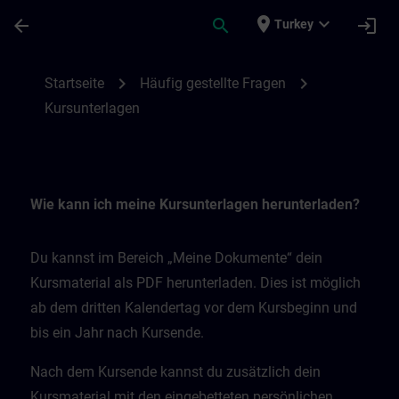
Ana İçeriğe Atla
Sayfa Yüklendi
place
expand_more
arrow_back
search
login
Turkey
Kursunterlagen | SITRAIN
chevron_right
chevron_right
Startseite
Häufig gestellte Fragen
Kursunterlagen
Wie kann ich meine Kursunterlagen herunterladen?
Du kannst im Bereich „Meine Dokumente“ dein
Kursmaterial als PDF herunterladen. Dies ist möglich
ab dem dritten Kalendertag vor dem Kursbeginn und
bis ein Jahr nach Kursende.
Nach dem Kursende kannst du zusätzlich dein
Kursmaterial mit den eingebetteten persönlichen