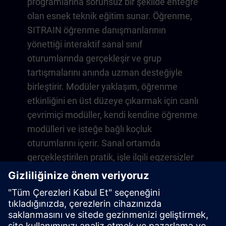
programlarına sorunsuz bir şekilde entegre
olan esnek teknik eğitim sunar. Öğrenme,
SITRAIN öğrenme danışmanlarının
yönettiği interaktif sanal sınıf
oturumlarında gerçekleşir ve grup
tartışmalarını anında uzman desteğiyle
birleştirir. Modüler yaklaşım, öğrenme
etkinliğini en üst düzeye çıkarmak için canlı
çevrimiçi modüller, kendi kendine öğrenme
modülleri ve isteğe bağlı koçluk
oturumlarını içerir. Sanal ortamda
gerçekleştirilen pratik, işle ilgili egzersizler
aracılığıyla günlük operasyonlarınıza
doğrudan uygulanabilir beceriler
geliştirirsiniz. Öğrenme, dijital öğrenme
platformumuz SITRAIN access'e bir yıllık