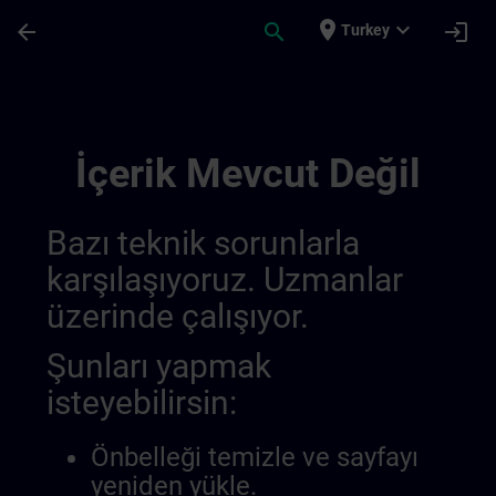
Ana İçeriğe Atla
Sayfa Yüklendi
place
expand_more
arrow_back
search
login
Turkey
German Equivalent Content | SITRAIN
İçerik Mevcut Değil
Bazı teknik sorunlarla
karşılaşıyoruz. Uzmanlar
üzerinde çalışıyor.
Şunları yapmak
isteyebilirsin:
Önbelleği temizle ve sayfayı
yeniden yükle.