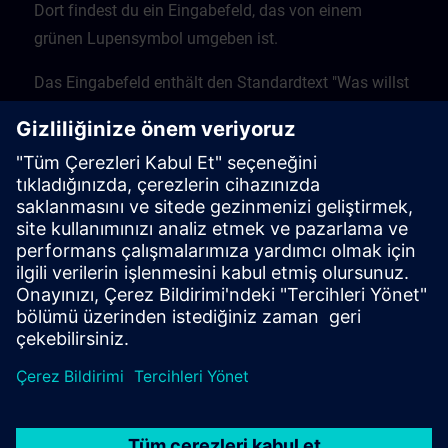
Dort findest du ein Eingabefeld, das von einem
grünen Lupensymbol umgeben ist.
Das Eingabefeld enthält den Standardtext "Was willst
du lernen?" Gib hier deinen Suchbegriff ein.
Klicke auf die Lupe, um den Suchvorgang zu starten.