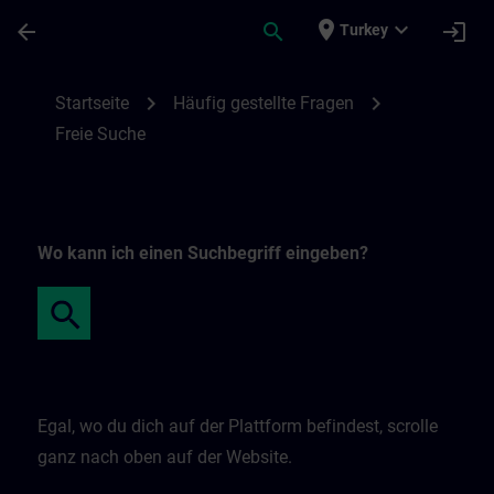
Ana İçeriğe Atla
Sayfa Yüklendi
place
expand_more
arrow_back
search
login
Turkey
Freie Suche | SITRAIN
chevron_right
chevron_right
Startseite
Häufig gestellte Fragen
Freie Suche
Wo kann ich einen Suchbegriff eingeben?
Egal, wo du dich auf der Plattform befindest, scrolle
ganz nach oben auf der Website.