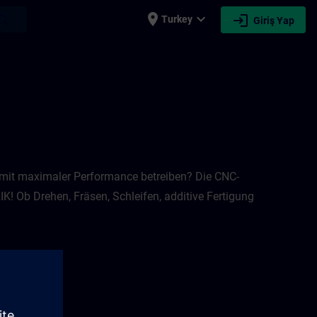
place
expand_more
login
earch
Turkey
Giriş Yap
 mit maximaler Performance betreiben? Die CNC-
K! Ob Drehen, Fräsen, Schleifen, additive Fertigung