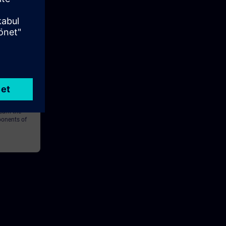
20m
ture and
learn the
ponents of
MERIK ONE