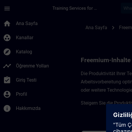
Ana İçeriğe Atla
Sayfa Yüklendi
menu
Training Services for Digital Industries
Freemium-Inhalte f
home
Ana Sayfa
chevron_right
Ana Sayfa
Freem
group_work
Kanallar
explore
Katalog
Freemium-Inhalte
timeline
Öğrenme Yolları
Die Produktivität Ihrer
assignment_turned_in
Giriş Testi
Arbeitsvorbereitung opti
oder weitere Technologi
account_circle
Profil
Steigern Sie die Produkt
info
Hakkımızda