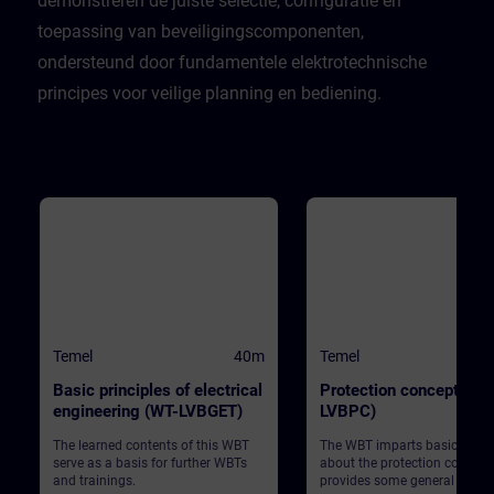
demonstreren de juiste selectie, configuratie en
toepassing van beveiligingscomponenten,
ondersteund door fundamentele elektrotechnische
principes voor veilige planning en bediening.
Temel
40m
Temel
Basic principles of electrical
Protection concept (WT
engineering (WT-LVBGET)
LVBPC)
The learned contents of this WBT
The WBT imparts basic know
serve as a basis for further WBTs
about the protection concept
and trainings.
provides some general infor