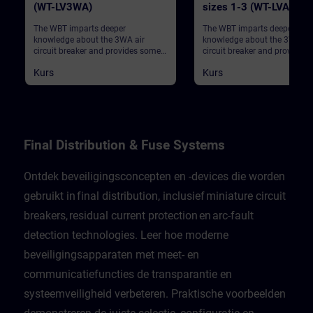
(WT-LV3WA)
sizes 1-3 (WT-LVA3WL
The WBT imparts deeper
The WBT imparts deeper
knowledge about the 3WA air
knowledge about the 3WL air
circuit breaker and provides some
circuit breaker and provides
general information.
general information.
Kurs
Kurs
Final Distribution & Fuse Systems
Ontdek beveiligingsconcepten en -devices die worden
gebruikt in final distribution, inclusief miniature circuit
breakers, residual current protection en arc-fault
detection technologies. Leer hoe moderne
beveiligingsapparaten met meet- en
communicatiefuncties de transparantie en
systeemveiligheid verbeteren. Praktische voorbeelden