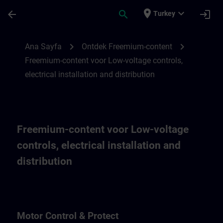
Ana İçeriğe Atla
Sayfa Yüklendi
place
expand_more
arrow_back
search
login
Turkey
Freemium-content voor Low-voltage controls
chevron_right
chevron_right
Ana Sayfa
Ontdek Freemium-content
Freemium-content voor Low-voltage controls,
electrical installation and distribution
Freemium-content voor Low-voltage
controls, electrical installation and
distribution
Motor Control & Protect