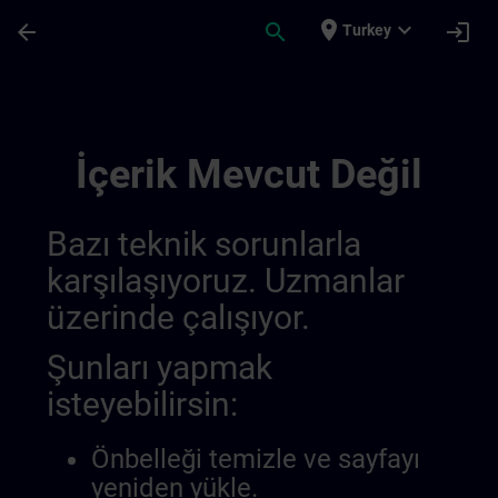
Ana İçeriğe Atla
Sayfa Yüklendi
place
expand_more
arrow_back
search
login
Turkey
Entwickeln Sie Ihr Know How In Der Indu
İçerik Mevcut Değil
Bazı teknik sorunlarla
karşılaşıyoruz. Uzmanlar
üzerinde çalışıyor.
Şunları yapmak
isteyebilirsin:
Önbelleği temizle ve sayfayı
yeniden yükle.