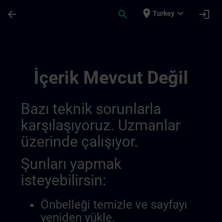
Ana İçeriğe Atla
Sayfa Yüklendi
place
expand_more
arrow_back
search
login
Turkey
Draft De Location Hamburg | SITRAIN
İçerik Mevcut Değil
Bazı teknik sorunlarla
karşılaşıyoruz. Uzmanlar
üzerinde çalışıyor.
Şunları yapmak
isteyebilirsin:
Önbelleği temizle ve sayfayı
yeniden yükle.