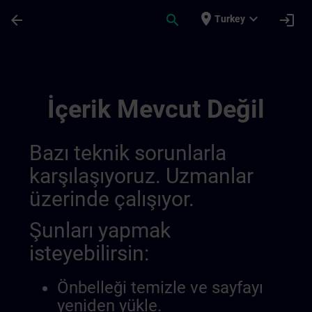
Ana İçeriğe Atla
Sayfa Yüklendi
place
expand_more
arrow_back
search
login
Turkey
Channel Public 014516908999294976285 
İçerik Mevcut Değil
Bazı teknik sorunlarla
karşılaşıyoruz. Uzmanlar
üzerinde çalışıyor.
Şunları yapmak
isteyebilirsin:
Önbelleği temizle ve sayfayı
yeniden yükle.