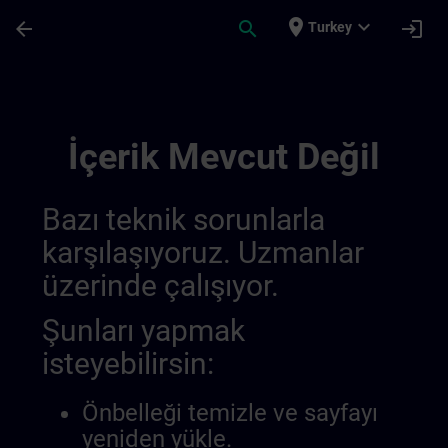
Ana İçeriğe Atla
Sayfa Yüklendi
place
expand_more
arrow_back
search
login
Turkey
Allgemeine Geschäftsbedingungen Für Sit
İçerik Mevcut Değil
Bazı teknik sorunlarla
karşılaşıyoruz. Uzmanlar
üzerinde çalışıyor.
Şunları yapmak
isteyebilirsin:
Önbelleği temizle ve sayfayı
yeniden yükle.