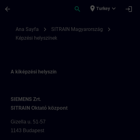
Ana İçeriğe Atla
Sayfa Yüklendi
place
expand_more
arrow_back
search
login
Turkey
A SITRAIN Hungary képzési helyszínei | S
chevron_right
chevron_right
Ana Sayfa
SITRAIN Magyarország
Képzési helyszínek
A kiképzési helyszín
SIEMENS Zrt.
SITRAIN
Oktató központ
Gizella u. 51-57
1143 Budapest