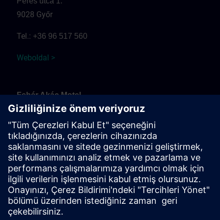
Peres utca 1.
9028 Győr
Tel.:
+36 96 517 560
Weboldal >
Fehér Akác Motel
Fehérvári út
9099 Pér
Tel.:
+36 30 937 0817
Weboldal >
Érkezés és parkolás