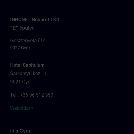
INNONET Nonprofit Kft.
"E" épület
Gesztenyefa út 4.
9027 Györ
Hotel Capitulum
Sarkantyú köz 11.
9021 Győr
Tel.: +36 96 512 350
Weboldal >
ibis Gyor