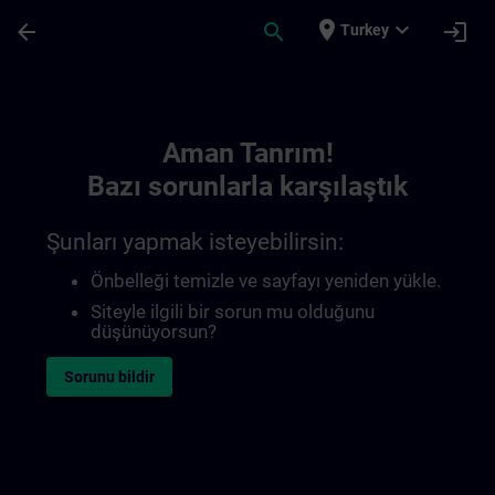
Ana İçeriğe Atla
Sayfa Yüklendi
place
expand_more
arrow_back
search
login
Turkey
Toc | SITRAIN
Aman Tanrım!
Bazı sorunlarla karşılaştık
Şunları yapmak isteyebilirsin:
Önbelleği temizle ve sayfayı yeniden yükle.
Siteyle ilgili bir sorun mu olduğunu
düşünüyorsun?
Sorunu bildir