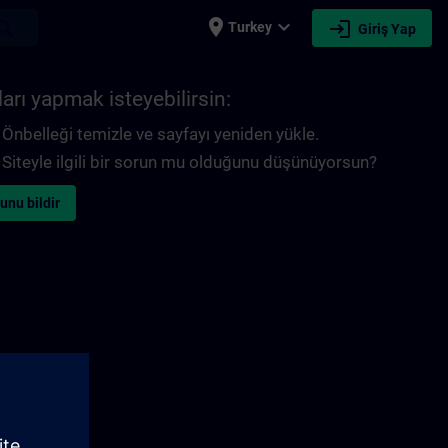
place
expand_more
login
earch
Turkey
Giriş Yap
arı yapmak isteyebilirsin:
Önbelleği temizle ve sayfayı yeniden yükle.
Siteyle ilgili bir sorun mu olduğunu düşünüyorsun?
unu bildir