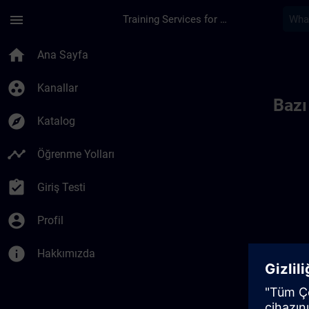
Ana İçeriğe Atla
Sayfa Yüklendi
menu
Training Services for Digital Industries
Toc | SITRAIN
home
Ana Sayfa
group_work
Kanallar
Bazı
explore
Katalog
timeline
Öğrenme Yolları
assignment_turned_in
Giriş Testi
account_circle
Profil
info
Hakkımızda