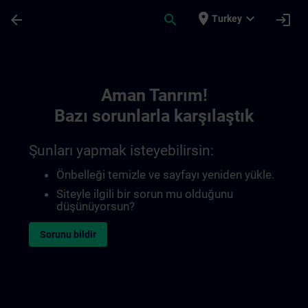
Ana İçeriğe Atla
Sayfa Yüklendi
place
expand_more
arrow_back
search
login
Turkey
Toc | SITRAIN
Aman Tanrım!
Bazı sorunlarla karşılaştık
Şunları yapmak isteyebilirsin:
Önbelleği temizle ve sayfayı yeniden yükle.
Siteyle ilgili bir sorun mu olduğunu
düşünüyorsun?
Sorunu bildir