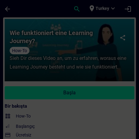
Ana İçeriğe Atla
Sayfa Yüklendi
place
expand_more
arrow_back
search
login
Turkey
Kurs - Wie funktioniert eine Learning Jour
Wie funktioniert eine Learning
share
Journey?
How-To
Sieh Dir dieses Video an, um zu erfahren, woraus eine
Learning Journey besteht und wie sie funktioniert.
Başla
Bir bakışta
widgets
How-To
Başlangıç
payment
Ücretsiz