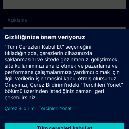
Açıklama
İçerik
Suchst Du nach neuen Möglichkeiten zu lernen? Learning
Journeys sind das neue Lernformat für nachhaltigen Lernerfolg
in nur wenigen Wochen. Durch die ideale Kombination aus den
vier Lernmethoden live, eigenverantwortlich, on-demand und
individuell bietet Dir die Learning Journey optimale
Voraussetzungen für einen nachhaltigen Lernerfolg!
Probier's aus!