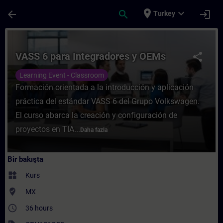
Ana İçeriğe Atla
Sayfa Yüklendi
place
expand_more
arrow_back
search
login
Turkey
Kurs - VASS 6 para Integradores y OEMs - 
VASS 6 para Integradores y OEMs
share
Learning Event - Classroom
Formación orientada a la introducción y aplicación
práctica del estándar VASS 6 del Grupo Volkswagen.
El curso abarca la creación y configuración de
proyectos en TIA...
Daha fazla
Bir bakışta
widgets
Kurs
where_to_vote
MX
access_time
36 hours