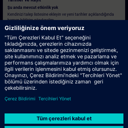
Şu anda mevcut etkinlik yok
Kendinizi talep listesine ekleyin ve yeni tarihler açıklandığında
hemen bildirim gönderelim.
Bildirim hizmetini etkinleştirin
Kişiselleştirilmiş Teklif
Eğer bu eğitim için standart liste fiyatı teklifi gerekiyorsa, örneğin
satın alma departmanınız için, lütfen aşağıdaki linke tıklayın.
Önce bazı kişisel bilgileri vermeniz gerekiyor, ardından size bir
teklif e-posta ile gönderilecek.
Teklif Ver