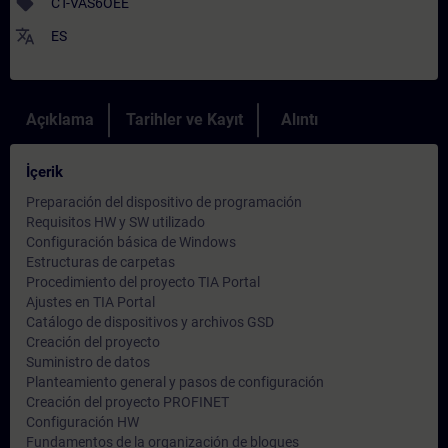
sell
CT-VAS6OEE
translate
ES
Açıklama
Tarihler ve Kayıt
Alıntı
İçerik
Preparación del dispositivo de programación
Requisitos HW y SW utilizado
Configuración básica de Windows
Estructuras de carpetas
Procedimiento del proyecto TIA Portal
Ajustes en TIA Portal
Catálogo de dispositivos y archivos GSD
Creación del proyecto
Suministro de datos
Planteamiento general y pasos de configuración
Creación del proyecto PROFINET
Configuración HW
Fundamentos de la organización de bloques