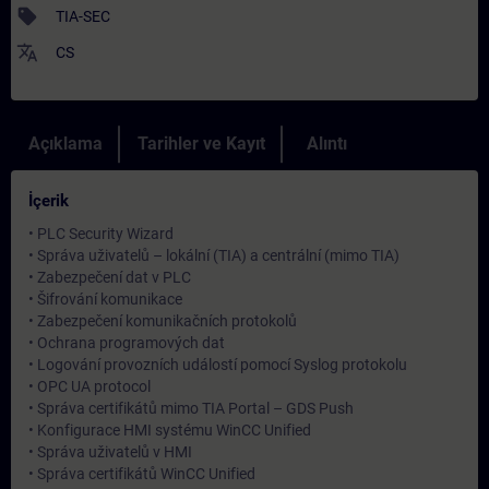
sell
TIA-SEC
translate
CS
Açıklama
Tarihler ve Kayıt
Alıntı
İçerik
• PLC Security Wizard
• Správa uživatelů – lokální (TIA) a centrální (mimo TIA)
• Zabezpečení dat v PLC
• Šifrování komunikace
• Zabezpečení komunikačních protokolů
• Ochrana programových dat
• Logování provozních událostí pomocí Syslog protokolu
• OPC UA protocol
• Správa certifikátů mimo TIA Portal – GDS Push
• Konfigurace HMI systému WinCC Unified
• Správa uživatelů v HMI
• Správa certifikátů WinCC Unified