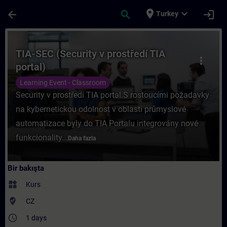
Ana İçeriğe Atla
Sayfa Yüklendi
place
expand_more
arrow_back
search
login
Turkey
Kurs - TIA-SEC (Security v prostředí TIA po
TIA-SEC (Security v prostředí TIA
more_vert
portal)
Learning Event - Classroom
Security v prostředí TIA portal.S rostoucími požadavky
na kybernetickou odolnost v oblasti průmyslové
automatizace byly do TIA Portalu integrovány nové
funkcionality...
Daha fazla
Bir bakışta
widgets
Kurs
where_to_vote
CZ
access_time
1 days