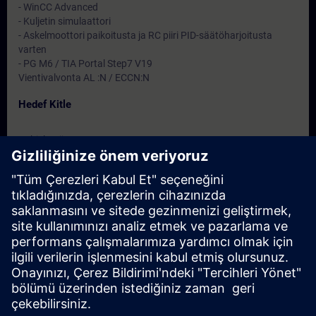
- WinCC Advanced
- Kuljetin simulaattori
- Askelmoottori paikoitusta ja RC piiri PID-säätöharjoitusta
varten
- PG M6 / TIA Portal Step7 V19
Vientivalvonta AL :N / ECCN:N
Hedef Kitle
- Ohjelmoijat
- Käyttöönottoinsinöörit
- Kunnossapitoinsinöörit
Tarihler ve Kayıt
Şu anda mevcut etkinlik yok
Kendinizi talep listesine ekleyin ve yeni tarihler açıklandığında
hemen bildirim gönderelim.
Bildirim hizmetini etkinleştirin