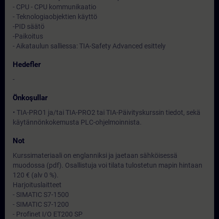
- CPU - CPU kommunikaatio
- Teknologiaobjektien käyttö
-PID säätö
-Paikoitus
- Aikataulun salliessa: TIA-Safety Advanced esittely
Hedefler
-
Önkoşullar
• TIA-PRO1 ja/tai TIA-PRO2 tai TIA-Päivityskurssin tiedot, sekä
käytännönkokemusta PLC-ohjelmoinnista.
Not
Kurssimateriaali on englanniksi ja jaetaan sähköisessä
muodossa (pdf). Osallistuja voi tilata tulostetun mapin hintaan
120 € (alv 0 %).
Harjoituslaitteet
- SIMATIC S7-1500
- SIMATIC S7-1200
- Profinet I/O ET200 SP