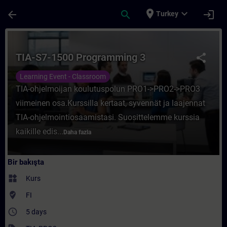
Ana İçeriğe Atla
Sayfa Yüklendi
place
expand_more
arrow_back
search
login
Turkey
Kurs - TIA-S7-1500 Programming 3 - Traini
TIA-S7-1500 Programming 3
share
Learning Event - Classroom
TIA-ohjelmoijan koulutuspolun PRO1->PRO2->PRO3
viimeinen osa.Kurssilla kertaat, syvennät ja laajennat
TIA-ohjelmointiosaamistasi. Suosittelemme kurssia
kaikille edis...
Daha fazla
Bir bakışta
widgets
Kurs
where_to_vote
FI
access_time
5 days