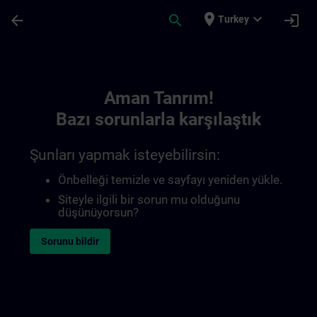
Ana İçeriğe Atla
Sayfa Yüklendi
place
expand_more
arrow_back
search
login
Turkey
Toc | SITRAIN
Aman Tanrım!
Bazı sorunlarla karşılaştık
Şunları yapmak isteyebilirsin:
Önbelleği temizle ve sayfayı yeniden yükle.
Siteyle ilgili bir sorun mu olduğunu
düşünüyorsun?
Sorunu bildir