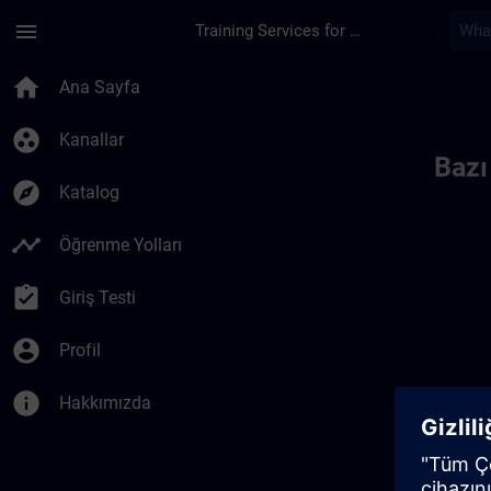
Ana İçeriğe Atla
Sayfa Yüklendi
menu
Training Services for Digital Industries
Toc | SITRAIN
home
Ana Sayfa
group_work
Kanallar
Bazı
explore
Katalog
timeline
Öğrenme Yolları
assignment_turned_in
Giriş Testi
account_circle
Profil
info
Hakkımızda