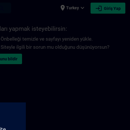
place
expand_more
login
earch
Turkey
Giriş Yap
arı yapmak isteyebilirsin:
Önbelleği temizle ve sayfayı yeniden yükle.
Siteyle ilgili bir sorun mu olduğunu düşünüyorsun?
unu bildir