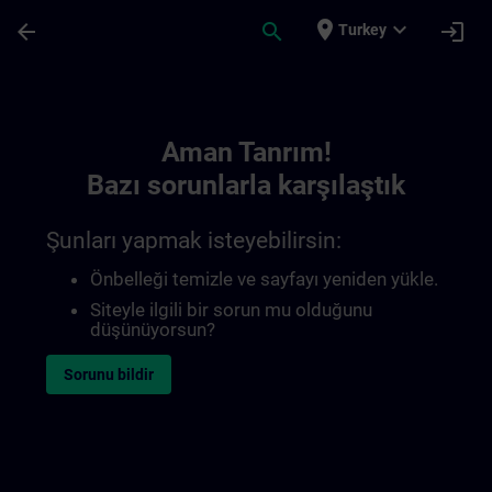
Ana İçeriğe Atla
Sayfa Yüklendi
place
expand_more
arrow_back
search
login
Turkey
Toc | SITRAIN
Aman Tanrım!
Bazı sorunlarla karşılaştık
Şunları yapmak isteyebilirsin:
Önbelleği temizle ve sayfayı yeniden yükle.
Siteyle ilgili bir sorun mu olduğunu
düşünüyorsun?
Sorunu bildir