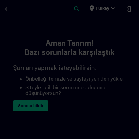
Ana İçeriğe Atla
Sayfa Yüklendi
place
expand_more
arrow_back
search
login
Turkey
Toc | SITRAIN
Aman Tanrım!
Bazı sorunlarla karşılaştık
Şunları yapmak isteyebilirsin:
Önbelleği temizle ve sayfayı yeniden yükle.
Siteyle ilgili bir sorun mu olduğunu
düşünüyorsun?
Sorunu bildir