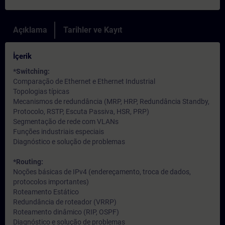
Açıklama
Tarihler ve Kayıt
İçerik
*Switching:
Comparação de Ethernet e Ethernet Industrial
Topologias típicas
Mecanismos de redundância (MRP, HRP, Redundância Standby,
Protocolo, RSTP, Escuta Passiva, HSR, PRP)
Segmentação de rede com VLANs
Funções industriais especiais
Diagnóstico e solução de problemas
*Routing:
Noções básicas de IPv4 (endereçamento, troca de dados,
protocolos importantes)
Roteamento Estático
Redundância de roteador (VRRP)
Roteamento dinâmico (RIP, OSPF)
Diagnóstico e solução de problemas