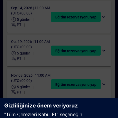
Sep 14, 2026 | 11:00 AM
(UTC+00:00)
expand_more
Eğitim rezervasyonu yap
schedule
5 günler
translate
PT
Oct 19, 2026 | 11:00 AM
(UTC+00:00)
expand_more
Eğitim rezervasyonu yap
schedule
5 günler
translate
PT
Nov 09, 2026 | 11:00 AM
(UTC+00:00)
expand_more
Eğitim rezervasyonu yap
schedule
5 günler
translate
PT
Dec 14, 2026 | 11:00 AM
(UTC+00:00)