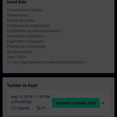
Hedef Kitle
Tomadores de decisão
Planejadores
Equipe de vendas
Configurando engenheiros
Engenheiros de comissionamento
Pessoal de engenharia
Engenheiros de projeto
Pessoal da manutenção
Serviço pessoal
Setor: COOs
TI: CIOs, planejadores de rede e administradores
Tarihler ve Kayıt
Aug 10, 2026 | 11:00 AM
(UTC+00:00)
expand_more
Bekleme Listesine Katıl
schedule
translate
5 günler
PT