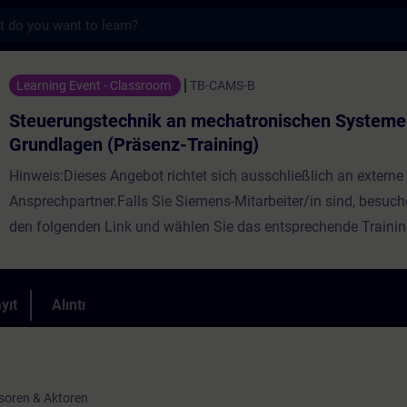
s
hnik an mechatronischen Systemen - Grundl
Learning Event - Classroom
TB-CAMS-B
Steuerungstechnik an mechatronischen Systeme
Grundlagen (Präsenz-Training)
Hinweis:Dieses Angebot richtet sich ausschließlich an externe
Ansprechpartner.Falls Sie Siemens-Mitarbeiter/in sind, besuche
den folgenden Link und wählen Sie das entsprechende Traini
aus:Siemens Intranet - SPE LearningMitarbeitende erhalten ei
über die Grundlagen der Steuerungstechnik an mechatronisch
beginnend bei gängigen ausgewählten Sensoren und Aktoren,
yıt
Alıntı
Einbindung in die Steuerungstechnik bis hin zu SPS-Steuerun
hinaus wird ein Einblick in die Programmierung eines UR3e Ro
eines ähnlichen Modells) gegeben. Praktische Übungen zum
soren & Aktoren
Kompetenzaufbau ergänzen das Training. Auf Wunsch kann ei