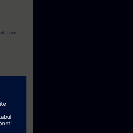
ng
fische
zifischen