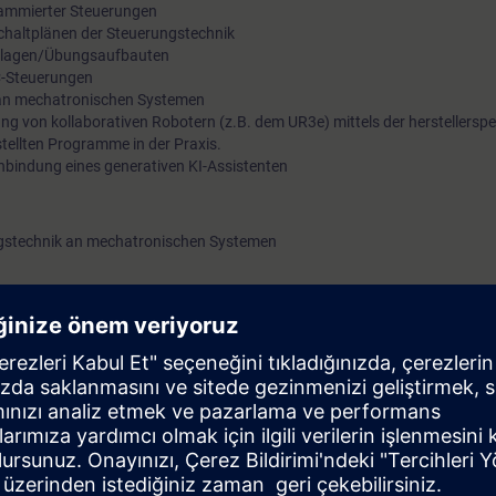
ammierter Steuerungen
über das FDM-Verfahren der additiven Fertigung in das Traini
chaltplänen der Steuerungstechnik
anlagen/Übungsaufbauten
aufgenommen werden. Das Training wird durch die fachspezi
C-Steuerungen
Einbindung eines generativen KI-Assistenten ergänzt.
e an mechatronischen Systemen
 von kollaborativen Robotern (z.B. dem UR3e) mittels der herstellerspe
tellten Programme in der Praxis.
nbindung eines generativen KI-Assistenten
ngstechnik an mechatronischen Systemen
reude an technischen Herausforderungen
 die ihre Kenntnisse in der Steuerungstechnik erweitern