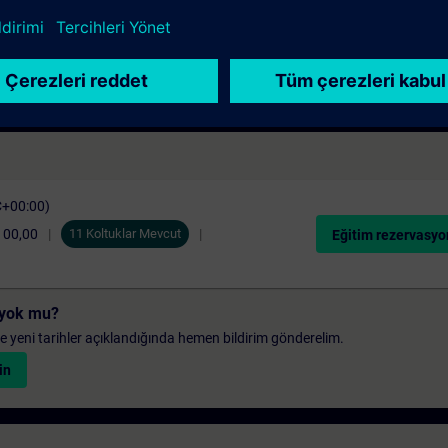
hniker, die eigenständig Fehlerdiagnosen und Reparaturen an mechatroni
 den Bereichen Robotik, Elektro- und Steuerungstechnik arbeiten oder sich
C+00:00)
100,00
11 Koltuklar Mevcut
Eğitim rezervasyo
i yok mu?
 ve yeni tarihler açıklandığında hemen bildirim gönderelim.
in