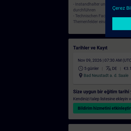
- Instandhalter und Servicetec
durchführen
- Technischen Fachkräfte, die in
Themenfelder einarbeiten
Tarihler ve Kayıt
Nov 09, 2026 | 07:30 AM (UT
schedule
translate
5 günler
DE
€3.
location_on
Bad Neustadt a. d. Saale
Size uygun bir eğitim tarih
Kendinizi talep listesine ekleyin
Bildirim hizmetini etkinleştir