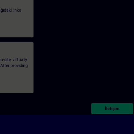
ağıdaki linke
-site, virtually
 After providing
İletişim