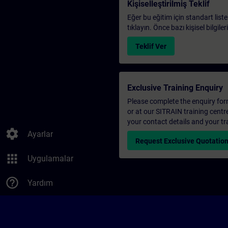
Kişiselleştirilmiş Teklif
Eğer bu eğitim için standart liste
tıklayın. Önce bazı kişisel bilgile
Teklif Ver
Exclusive Training Enquiry
Please complete the enquiry form 
or at our SITRAIN training centr
your contact details and your tr
settings
Ayarlar
Request Exclusive Quotatio
apps
Uygulamalar
help_outline
Yardım