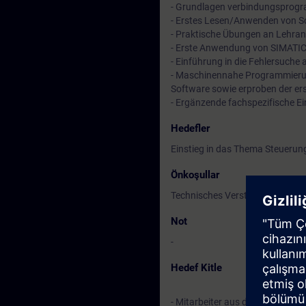
- Grundlagen verbindungsprogr
- Erstes Lesen/Anwenden von S
- Praktische Übungen an Lehr
- Erste Anwendung von SIMATI
- Einführung in die Fehlersuch
- Maschinennahe Programmierung
Software sowie erproben der ers
- Ergänzende fachspezifische Ei
Hedefler
Einstieg in das Thema Steueru
Önkoşullar
Technisches Verständnis und F
Not
-
Hedef Kitle
- Mitarbeiter aus der Fertigung,