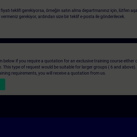
 fiyatı teklifi gerekiyorsa, örneğin satın alma departmanınız için, lütfen aş
ri vermeniz gerekiyor, ardından size bir teklif e-posta ile gönderilecek.
below if you require a quotation for an exclusive training course either on
e. This type of request would be suitable for larger groups ( 6 and above).
aining requirements, you will receive a quotation from us.
n