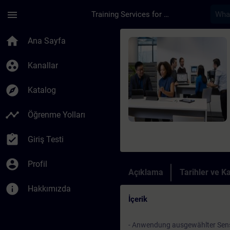
Ana İçeriğe Atla
Sayfa Yüklendi
menu
Training Services for Digital Industries
Kurs - Steuerungstec
home
Ana Sayfa
group_work
Kanallar
explore
Katalog
timeline
Öğrenme Yolları
assignment_turned_in
Giriş Testi
account_circle
Profil
Açıklama
Tarihler ve Ka
info
Hakkımızda
İçerik
- Anwendung ausgewählter Sen