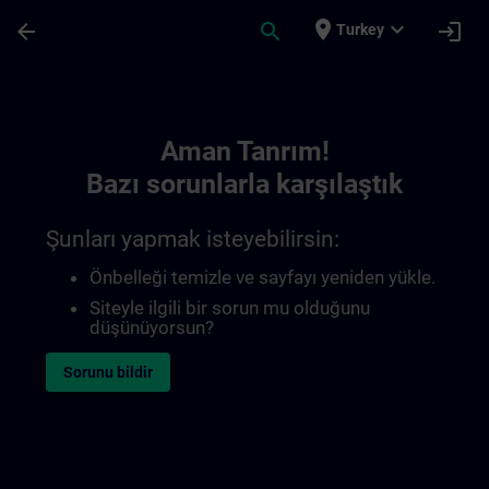
Ana İçeriğe Atla
Sayfa Yüklendi
place
expand_more
arrow_back
search
login
Turkey
Toc | SITRAIN
Aman Tanrım!
Bazı sorunlarla karşılaştık
Şunları yapmak isteyebilirsin:
Önbelleği temizle ve sayfayı yeniden yükle.
Siteyle ilgili bir sorun mu olduğunu
düşünüyorsun?
Sorunu bildir