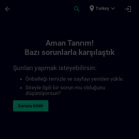
Ana İçeriğe Atla
Sayfa Yüklendi
place
expand_more
arrow_back
search
login
Turkey
Toc | SITRAIN
Aman Tanrım!
Bazı sorunlarla karşılaştık
Şunları yapmak isteyebilirsin:
Önbelleği temizle ve sayfayı yeniden yükle.
Siteyle ilgili bir sorun mu olduğunu
düşünüyorsun?
Sorunu bildir